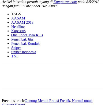
Artikel ini sudah pernah tayang di
Kumparan.com
pada 8/5/2018
dengan judul “One Shoot Two Kills”.
TAGS
AASAM
AASAM 2018
Headline
Kopassus
One Shoot Two Kills
Penembak Jitu
Penembak Runduk
Sniper
Sniper Indonesia
TNI
Previous article
Gunung Merapi Erupsi Freatik, Normal untuk
Gunung Berapi