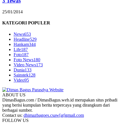
3 Tewas
25/01/2014
KATEGORI POPULER
News
653
Headline
529
Hankam
344
Life
187
Foto
187
Foto News
180
Video News
173
Dunia
133
Sainstek
128
Video
95
ABOUT US
DimasBagus.com / DimasBagus.web.id merupakan situs pribadi
yang berisi kumpulan berita terpercaya yang dirangkum dari
berbagai sumber.
Contact us:
dhimazbagoes.csaw[at]gmail.com
FOLLOW US