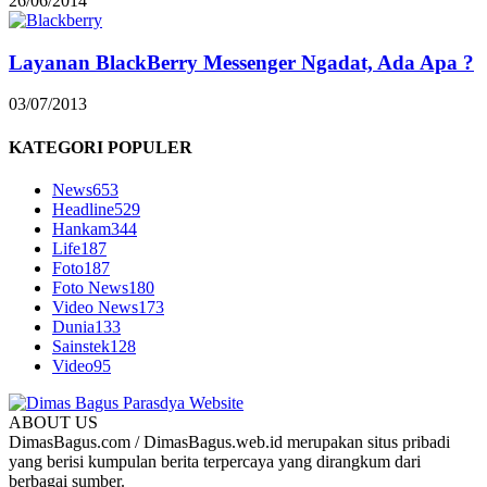
26/06/2014
Layanan BlackBerry Messenger Ngadat, Ada Apa ?
03/07/2013
KATEGORI POPULER
News
653
Headline
529
Hankam
344
Life
187
Foto
187
Foto News
180
Video News
173
Dunia
133
Sainstek
128
Video
95
ABOUT US
DimasBagus.com / DimasBagus.web.id merupakan situs pribadi
yang berisi kumpulan berita terpercaya yang dirangkum dari
berbagai sumber.