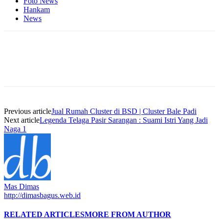
Foto News
Hankam
News
Previous article
Jual Rumah Cluster di BSD | Cluster Bale Padi
Next article
Legenda Telaga Pasir Sarangan : Suami Istri Yang Jadi
Naga 1
Mas Dimas
http://dimasbagus.web.id
RELATED ARTICLES
MORE FROM AUTHOR