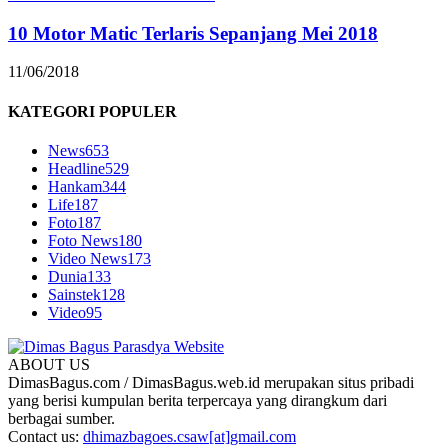
10 Motor Matic Terlaris Sepanjang Mei 2018
11/06/2018
KATEGORI POPULER
News
653
Headline
529
Hankam
344
Life
187
Foto
187
Foto News
180
Video News
173
Dunia
133
Sainstek
128
Video
95
ABOUT US
DimasBagus.com / DimasBagus.web.id merupakan situs pribadi
yang berisi kumpulan berita terpercaya yang dirangkum dari
berbagai sumber.
Contact us:
dhimazbagoes.csaw[at]gmail.com