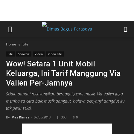
Home
Life
Life
Showbiz
Video
Video Life
Wow! Setara 1 Unit Mobil
Keluarga, Ini Tarif Manggung Via
Vallen Per-Jamnya
Selain pandai menyanyikan berbagai genre musik, Via Vallen juga
membawa citra baik musik dangdut, bahwa penyanyi dangdut itu
tak perlu seksi.
By
Mas Dimas
-
07/05/2018
308
0