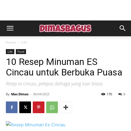
Home
Life
Life
Food
10 Resep Minuman ES
Cincau untuk Berbuka Puasa
Resep es cincau, pelepas dahaga yang luar biasa.
By
Mas Dimas
-
06/04/2023
170
0