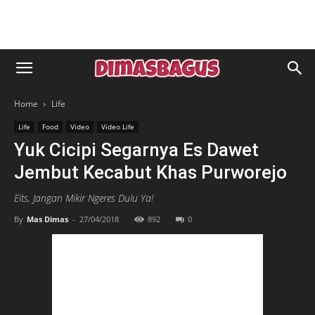
Home
Life
Life
Food
Video
Video Life
Yuk Cicipi Segarnya Es Dawet
Jembut Kecabut Khas Purworejo
Eits, Jangan Mikir Ngeres Dulu Ya!
By
Mas Dimas
-
27/04/2018
892
0