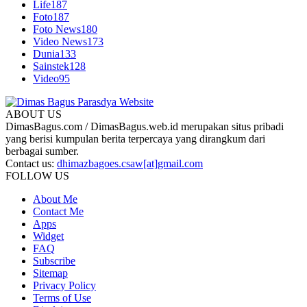
Life
187
Foto
187
Foto News
180
Video News
173
Dunia
133
Sainstek
128
Video
95
ABOUT US
DimasBagus.com / DimasBagus.web.id merupakan situs pribadi
yang berisi kumpulan berita terpercaya yang dirangkum dari
berbagai sumber.
Contact us:
dhimazbagoes.csaw[at]gmail.com
FOLLOW US
About Me
Contact Me
Apps
Widget
FAQ
Subscribe
Sitemap
Privacy Policy
Terms of Use