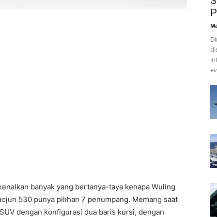
S
P
Ma
Di
di
in
ev
rkenalkan banyak yang bertanya-taya kenapa Wuling
Baojun 530 punya pilihan 7 penumpang. Memang saat
UV dengan konfigurasi dua baris kursi, dengan