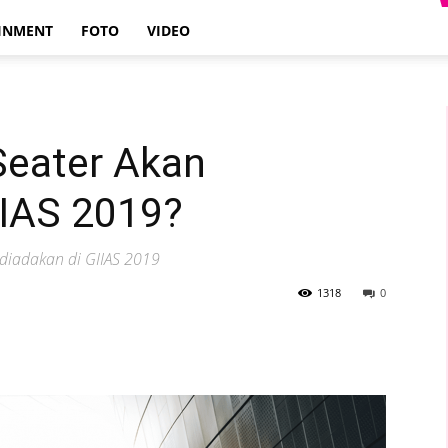
INMENT
FOTO
VIDEO
Seater Akan
IIAS 2019?
diadakan di GIIAS 2019
1318
0