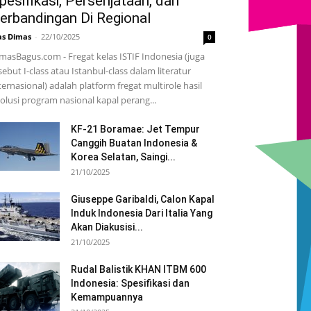
pesifikasi, Persenjataan, dan
erbandingan Di Regional
s Dimas
-
22/10/2025
0
masBagus.com - Fregat kelas ISTIF Indonesia (juga
sebut I-class atau Istanbul-class dalam literatur
ternasional) adalah platform fregat multirole hasil
olusi program nasional kapal perang...
KF-21 Boramae: Jet Tempur
Canggih Buatan Indonesia &
Korea Selatan, Saingi...
21/10/2025
Giuseppe Garibaldi, Calon Kapal
Induk Indonesia Dari Italia Yang
Akan Diakusisi...
21/10/2025
Rudal Balistik KHAN ITBM 600
Indonesia: Spesifikasi dan
Kemampuannya