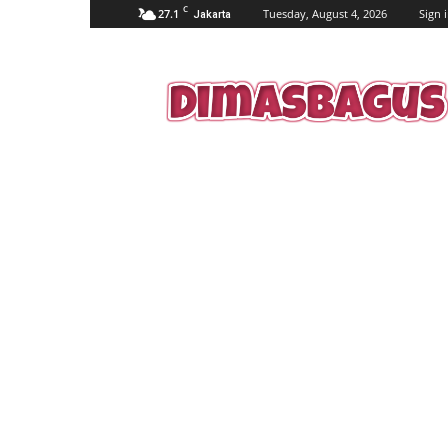
C
27.1
Tuesday, August 4, 2026
Sign i
Jakarta
dimasbagus.web.id