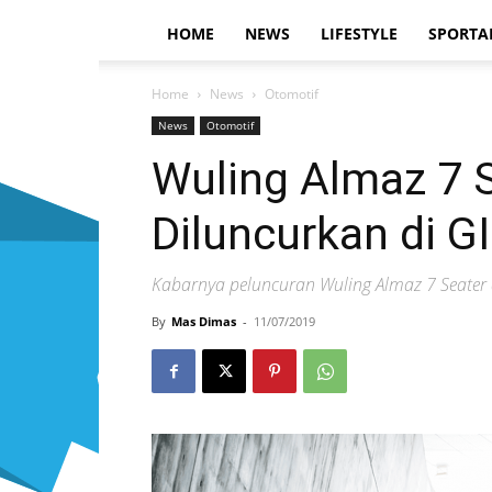
HOME
NEWS
LIFESTYLE
SPORTA
Home
News
Otomotif
News
Otomotif
Wuling Almaz 7 
Diluncurkan di G
Kabarnya peluncuran Wuling Almaz 7 Seater 
By
Mas Dimas
-
11/07/2019