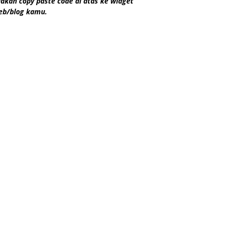
lakan copy paste code di atas ke widget
eb/blog kamu.