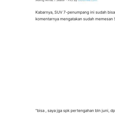
Wuling Almaz 7 Seater – Pict By
OtoDriver.com
Kabarnya, SUV 7-penumpang ini sudah bis
komentarnya mengatakan sudah memesan S
“bisa , saya jga spk pertengahan bln juni, d