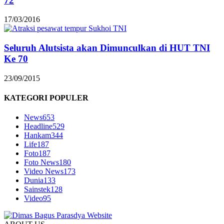
72
17/03/2016
Seluruh Alutsista akan Dimunculkan di HUT TNI
Ke 70
23/09/2015
KATEGORI POPULER
News
653
Headline
529
Hankam
344
Life
187
Foto
187
Foto News
180
Video News
173
Dunia
133
Sainstek
128
Video
95