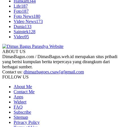
Hankam
344
Life
187
Foto
187
Foto News
180
Video News
173
Dunia
133
Sainstek
128
Video
95
ABOUT US
DimasBagus.com / DimasBagus.web.id merupakan situs pribadi
yang berisi kumpulan berita terpercaya yang dirangkum dari
berbagai sumber.
Contact us:
dhimazbagoes.csaw[at]gmail.com
FOLLOW US
About Me
Contact Me
Apps
Widget
FAQ
Subscribe
Sitemap
Privacy Policy