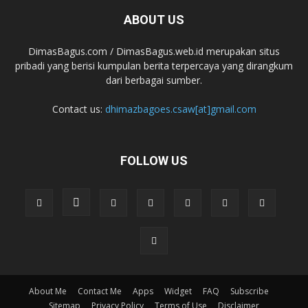
ABOUT US
DimasBagus.com / DimasBagus.web.id merupakan situs
pribadi yang berisi kumpulan berita terpercaya yang dirangkum
dari berbagai sumber.
Contact us:
dhimazbagoes.csaw[at]gmail.com
FOLLOW US
About Me
Contact Me
Apps
Widget
FAQ
Subscribe
Sitemap
Privacy Policy
Terms of Use
Disclaimer