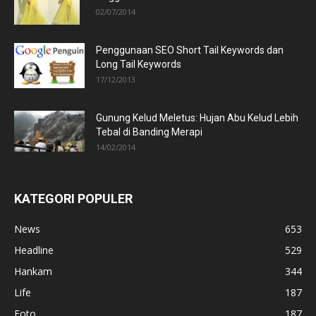
02/07/2014
Penggunaan SEO Short Tail Keywords dan
Long Tail Keywords
17/12/2013
Gunung Kelud Meletus: Hujan Abu Kelud Lebih
Tebal di Banding Merapi
14/02/2014
KATEGORI POPULER
News
653
Headline
529
Hankam
344
Life
187
Foto
187