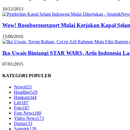
10/12/2013
Wow! Rosoboronexport Mulai Kerjakan Kapal Selam
15/06/2016
Iko Uwais Bintangi STAR WARS, Artis Indonesia L
07/01/2015
KATEGORI POPULER
News
653
Headline
529
Hankam
344
Life
187
Foto
187
Foto News
180
Video News
173
Dunia
133
Sainstek
128