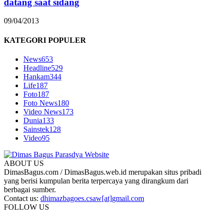
datang saat sidang
09/04/2013
KATEGORI POPULER
News
653
Headline
529
Hankam
344
Life
187
Foto
187
Foto News
180
Video News
173
Dunia
133
Sainstek
128
Video
95
ABOUT US
DimasBagus.com / DimasBagus.web.id merupakan situs pribadi
yang berisi kumpulan berita terpercaya yang dirangkum dari
berbagai sumber.
Contact us:
dhimazbagoes.csaw[at]gmail.com
FOLLOW US