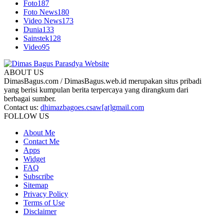
Foto
187
Foto News
180
Video News
173
Dunia
133
Sainstek
128
Video
95
ABOUT US
DimasBagus.com / DimasBagus.web.id merupakan situs pribadi
yang berisi kumpulan berita terpercaya yang dirangkum dari
berbagai sumber.
Contact us:
dhimazbagoes.csaw[at]gmail.com
FOLLOW US
About Me
Contact Me
Apps
Widget
FAQ
Subscribe
Sitemap
Privacy Policy
Terms of Use
Disclaimer