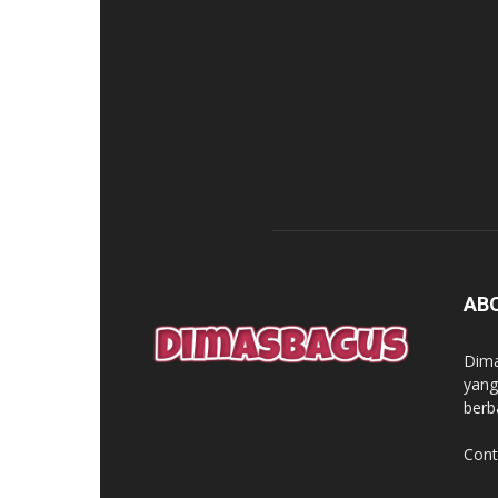
AB
Dima
yang
berb
Cont