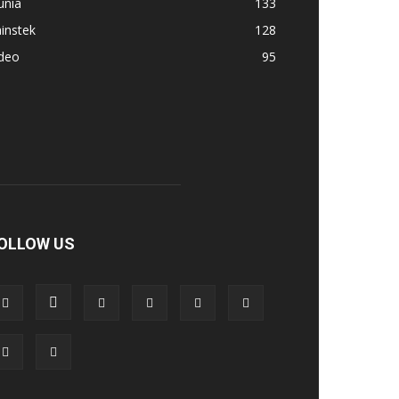
unia
133
instek
128
ideo
95
OLLOW US