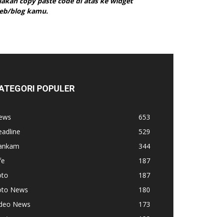
ilakan copy paste code di atas ke widget
eb/blog kamu.
ATEGORI POPULER
ews
653
adline
529
ankam
344
fe
187
oto
187
oto News
180
ideo News
173