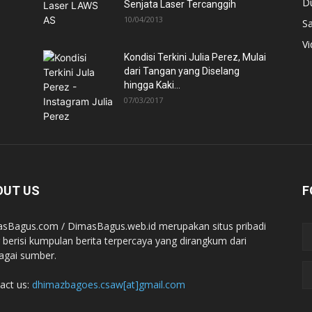
D
Senjata Laser Tercanggih
10/04/2013
Sa
V
Kondisi Terkini Julia Perez, Mulai
dari Tangan yang Diselang
hingga Kaki...
07/03/2017
OUT US
F
sBagus.com / DimasBagus.web.id merupakan situs pribadi
 berisi kumpulan berita terpercaya yang dirangkum dari
agai sumber.
act us:
dhimazbagoes.csaw[at]gmail.com