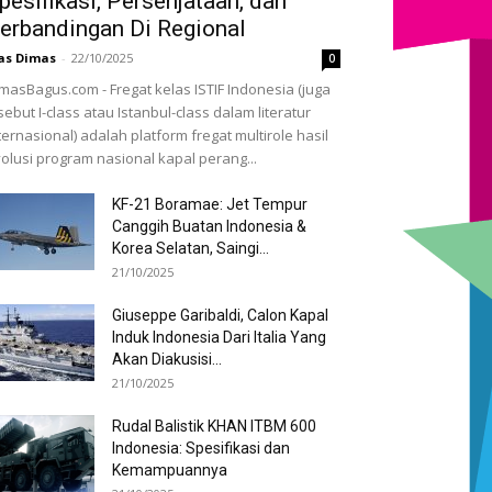
pesifikasi, Persenjataan, dan
erbandingan Di Regional
as Dimas
-
22/10/2025
0
masBagus.com - Fregat kelas ISTIF Indonesia (juga
sebut I-class atau Istanbul-class dalam literatur
ternasional) adalah platform fregat multirole hasil
olusi program nasional kapal perang...
KF-21 Boramae: Jet Tempur
Canggih Buatan Indonesia &
Korea Selatan, Saingi...
21/10/2025
Giuseppe Garibaldi, Calon Kapal
Induk Indonesia Dari Italia Yang
Akan Diakusisi...
21/10/2025
Rudal Balistik KHAN ITBM 600
Indonesia: Spesifikasi dan
Kemampuannya