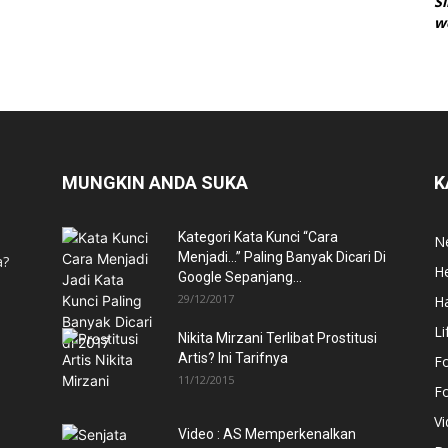
S
w
MUNGKIN ANDA SUKA
K
Kategori Kata Kunci “Cara
N
Menjadi…” Paling Banyak Dicari Di
a?
He
Google Sepanjang...
29/12/2017
H
Li
Nikita Mirzani Terlibat Prostitusi
Artis? Ini Tarifnya
F
11/12/2015
F
V
Video : AS Memperkenalkan