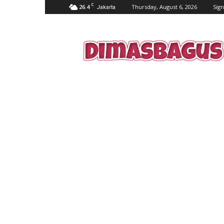
C
26.4
Thursday, August 6, 2026
Sign
Jakarta
dimasbagus.web.id