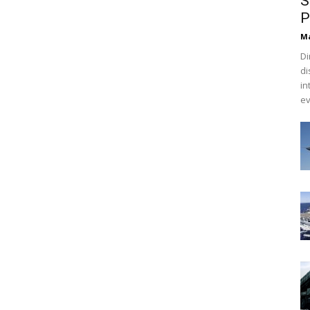
S
P
M
Di
di
in
ev