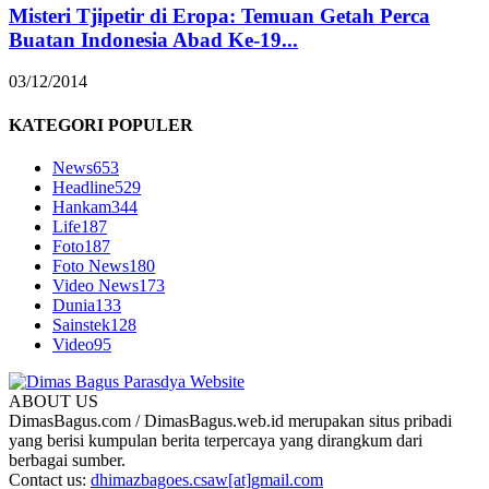
Misteri Tjipetir di Eropa: Temuan Getah Perca
Buatan Indonesia Abad Ke-19...
03/12/2014
KATEGORI POPULER
News
653
Headline
529
Hankam
344
Life
187
Foto
187
Foto News
180
Video News
173
Dunia
133
Sainstek
128
Video
95
ABOUT US
DimasBagus.com / DimasBagus.web.id merupakan situs pribadi
yang berisi kumpulan berita terpercaya yang dirangkum dari
berbagai sumber.
Contact us:
dhimazbagoes.csaw[at]gmail.com