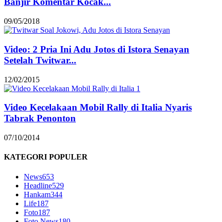
Banjir Komentar Kocak...
09/05/2018
Video: 2 Pria Ini Adu Jotos di Istora Senayan
Setelah Twitwar...
12/02/2015
Video Kecelakaan Mobil Rally di Italia Nyaris
Tabrak Penonton
07/10/2014
KATEGORI POPULER
News
653
Headline
529
Hankam
344
Life
187
Foto
187
Foto News
180