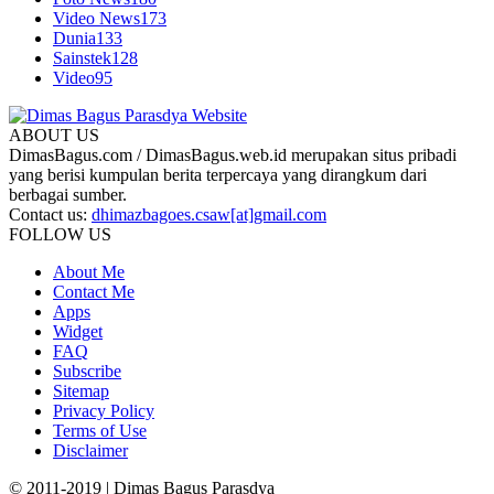
Video News
173
Dunia
133
Sainstek
128
Video
95
ABOUT US
DimasBagus.com / DimasBagus.web.id merupakan situs pribadi
yang berisi kumpulan berita terpercaya yang dirangkum dari
berbagai sumber.
Contact us:
dhimazbagoes.csaw[at]gmail.com
FOLLOW US
About Me
Contact Me
Apps
Widget
FAQ
Subscribe
Sitemap
Privacy Policy
Terms of Use
Disclaimer
© 2011-2019 | Dimas Bagus Parasdya