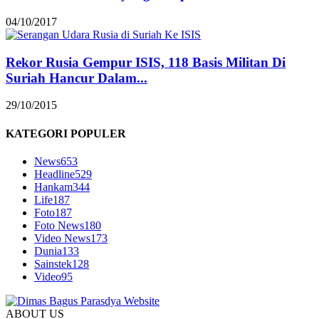
04/10/2017
Rekor Rusia Gempur ISIS, 118 Basis Militan Di
Suriah Hancur Dalam...
29/10/2015
KATEGORI POPULER
News
653
Headline
529
Hankam
344
Life
187
Foto
187
Foto News
180
Video News
173
Dunia
133
Sainstek
128
Video
95
ABOUT US