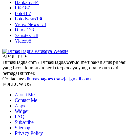
Hankam
344
Life
187
Foto
187
Foto News
180
Video News
173
Dunia
133
Sainstek
128
Video
95
ABOUT US
DimasBagus.com / DimasBagus.web.id merupakan situs pribadi
yang berisi kumpulan berita terpercaya yang dirangkum dari
berbagai sumber.
Contact us:
dhimazbagoes.csaw[at]gmail.com
FOLLOW US
About Me
Contact Me
Apps
Widget
FAQ
Subscribe
Sitemap
Privacy Policy