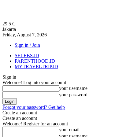
29.5
C
Jakarta
Friday, August 7, 2026
Sign in / Join
SELEBS.ID
PARENTHOOD.ID
MYTRAVELTRIP.ID
Sign in
Welcome! Log into your account
your username
your password
Forgot your password? Get help
Create an account
Create an account
Welcome! Register for an account
your email
your username