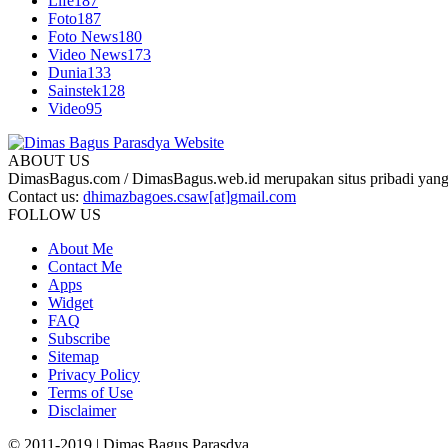
Life
187
Foto
187
Foto News
180
Video News
173
Dunia
133
Sainstek
128
Video
95
ABOUT US
DimasBagus.com / DimasBagus.web.id merupakan situs pribadi yang b
Contact us:
dhimazbagoes.csaw[at]gmail.com
FOLLOW US
About Me
Contact Me
Apps
Widget
FAQ
Subscribe
Sitemap
Privacy Policy
Terms of Use
Disclaimer
© 2011-2019 | Dimas Bagus Parasdya