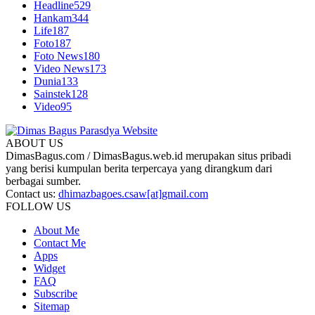
Headline
529
Hankam
344
Life
187
Foto
187
Foto News
180
Video News
173
Dunia
133
Sainstek
128
Video
95
ABOUT US
DimasBagus.com / DimasBagus.web.id merupakan situs pribadi
yang berisi kumpulan berita terpercaya yang dirangkum dari
berbagai sumber.
Contact us:
dhimazbagoes.csaw[at]gmail.com
FOLLOW US
About Me
Contact Me
Apps
Widget
FAQ
Subscribe
Sitemap