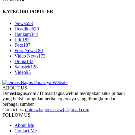
KATEGORI POPULER
News
653
Headline
529
Hankam
344
Life
187
Foto
187
Foto News
180
Video News
173
Dunia
133
Sainstek
128
Video
95
ABOUT US
DimasBagus.com / DimasBagus.web.id merupakan situs pribadi
yang berisi kumpulan berita terpercaya yang dirangkum dari
berbagai sumber.
Contact us:
dhimazbagoes.csaw[at]gmail.com
FOLLOW US
About Me
Contact Me