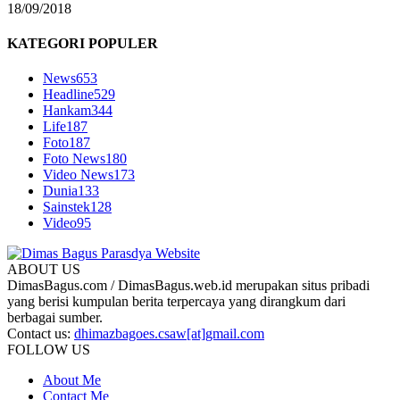
18/09/2018
KATEGORI POPULER
News
653
Headline
529
Hankam
344
Life
187
Foto
187
Foto News
180
Video News
173
Dunia
133
Sainstek
128
Video
95
ABOUT US
DimasBagus.com / DimasBagus.web.id merupakan situs pribadi
yang berisi kumpulan berita terpercaya yang dirangkum dari
berbagai sumber.
Contact us:
dhimazbagoes.csaw[at]gmail.com
FOLLOW US
About Me
Contact Me