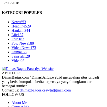
17/05/2018
KATEGORI POPULER
News
653
Headline
529
Hankam
344
Life
187
Foto
187
Foto News
180
Video News
173
Dunia
133
Sainstek
128
Video
95
ABOUT US
DimasBagus.com / DimasBagus.web.id merupakan situs pribadi
yang berisi kumpulan berita terpercaya yang dirangkum dari
berbagai sumber.
Contact us:
dhimazbagoes.csaw[at]gmail.com
FOLLOW US
About Me
Contact Me