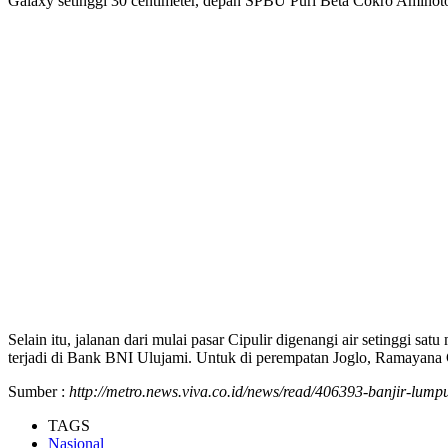
Galaxy setinggi 30 centimeter, depan SPBU Puri Beta Cokro Aminoto 
Selain itu, jalanan dari mulai pasar Cipulir digenangi air setinggi s
terjadi di Bank BNI Ulujami. Untuk di perempatan Joglo, Ramayana Ci
Sumber :
http://metro.news.viva.co.id/news/read/406393-banjir-lum
TAGS
Nasional