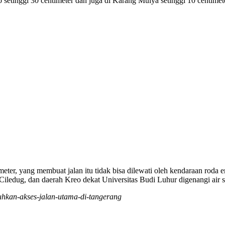
setinggi 30 centimeter dan juga di Karang Mulya setinggi 10 centimete
atu meter, yang membuat jalan itu tidak bisa dilewati oleh kendaraan r
ledug, dan daerah Kreo dekat Universitas Budi Luhur digenangi air se
puhkan-akses-jalan-utama-di-tangerang