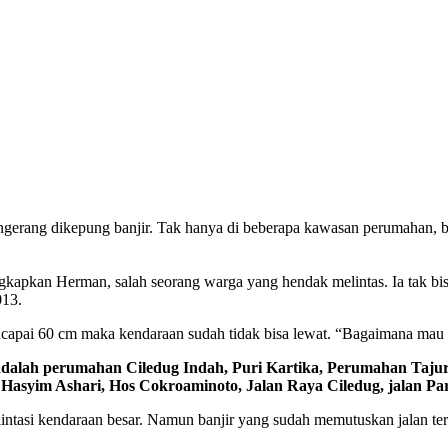
rang dikepung banjir. Tak hanya di beberapa kawasan perumahan, ban
ngkapkan Herman, salah seorang warga yang hendak melintas. Ia tak bisa
013.
encapai 60 cm maka kendaraan sudah tidak bisa lewat. “Bagaimana mau l
adalah perumahan Ciledug Indah, Puri Kartika, Perumahan Taju
n Hasyim Ashari, Hos Cokroaminoto, Jalan Raya Ciledug, jalan Pa
intasi kendaraan besar. Namun banjir yang sudah memutuskan jalan ters