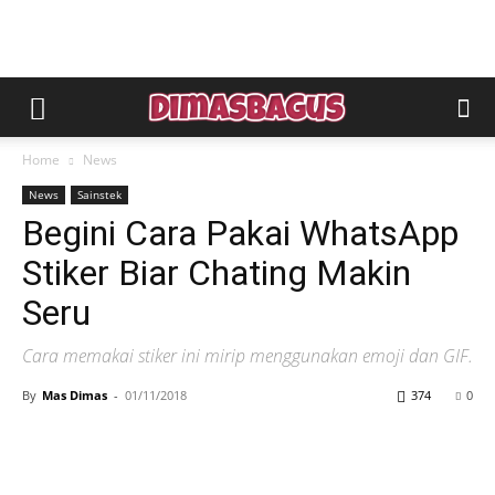
Home
News
News
Sainstek
Begini Cara Pakai WhatsApp
Stiker Biar Chating Makin
Seru
Cara memakai stiker ini mirip menggunakan emoji dan GIF.
By
Mas Dimas
-
01/11/2018
374
0