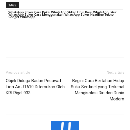
TAGS
WhatsApp Stiker Cara Pakai WhatsApp Stiker Fitur Baru WhatsApp Fitur
WhatsApp Stiker Cara Menggunakan WhatsApp Stiker Headline Tekno
Gadget WhatsApp
Previous article
Next article
Objek Diduga Badan Pesawat
Begini Cara Bertahan Hidup
Lion Air JT610 Ditemukan Oleh
Suku Sentinel yang Terkenal
KRI Rigel 933
Mengisolasi Diri dari Dunia
Modern