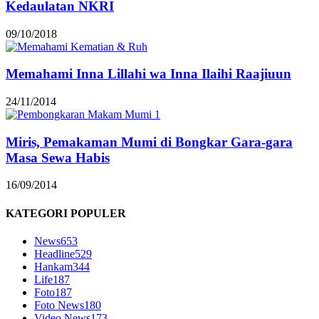
Kedaulatan NKRI
09/10/2018
Memahami Inna Lillahi wa Inna Ilaihi Raajiuun
24/11/2014
Miris, Pemakaman Mumi di Bongkar Gara-gara
Masa Sewa Habis
16/09/2014
KATEGORI POPULER
News
653
Headline
529
Hankam
344
Life
187
Foto
187
Foto News
180
Video News
173