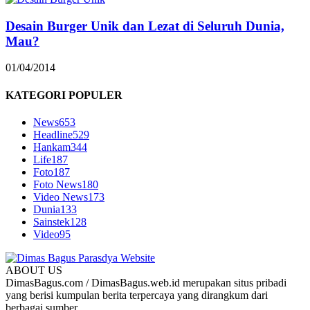
Desain Burger Unik dan Lezat di Seluruh Dunia,
Mau?
01/04/2014
KATEGORI POPULER
News
653
Headline
529
Hankam
344
Life
187
Foto
187
Foto News
180
Video News
173
Dunia
133
Sainstek
128
Video
95
ABOUT US
DimasBagus.com / DimasBagus.web.id merupakan situs pribadi
yang berisi kumpulan berita terpercaya yang dirangkum dari
berbagai sumber.