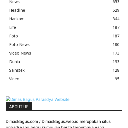
News
653
Headline
529
Hankam
344
Life
187
Foto
187
Foto News
180
Video News
173
Dunia
133
Sainstek
128
Video
95
ABOUT US
DimasBagus.com / DimasBagus.web.id merupakan situs
pribadi yang berisi kumpulan berita terpercaya yang