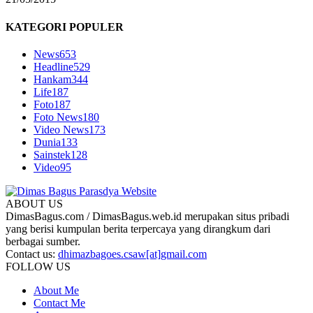
KATEGORI POPULER
News
653
Headline
529
Hankam
344
Life
187
Foto
187
Foto News
180
Video News
173
Dunia
133
Sainstek
128
Video
95
ABOUT US
DimasBagus.com / DimasBagus.web.id merupakan situs pribadi
yang berisi kumpulan berita terpercaya yang dirangkum dari
berbagai sumber.
Contact us:
dhimazbagoes.csaw[at]gmail.com
FOLLOW US
About Me
Contact Me