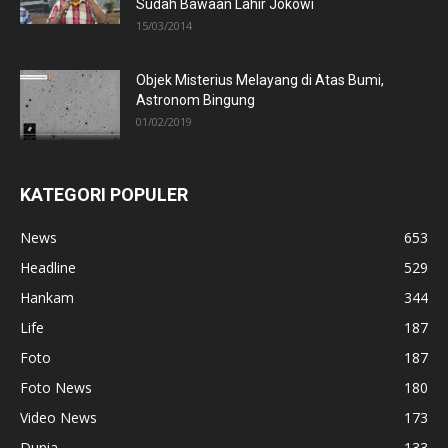
Sudah Bawaan Lahir Jokowi
15/03/2014
Objek Misterius Melayang di Atas Bumi,
Astronom Bingung
01/02/2019
KATEGORI POPULER
News
653
Headline
529
Hankam
344
Life
187
Foto
187
Foto News
180
Video News
173
Dunia
133