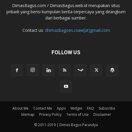
DimasBagus.com / DimasBagus.web.id merupakan situs
pribadi yang berisi kumpulan berita terpercaya yang dirangkum
dari berbagai sumber.
Contact us:
dhimazbagoes.csaw[at]gmail.com
FOLLOW US
About Me
Contact Me
Apps
Widget
FAQ
Subscribe
Sitemap
Privacy Policy
Terms of Use
Disclaimer
© 2011-2019 | Dimas Bagus Parasdya