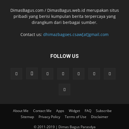
DimasBagus.com / DimasBagus.web.id merupakan situs
pribadi yang berisi kumpulan berita terpercaya yang
dirangkum dari berbagai sumber.
Contact us:
dhimazbagoes.csaw[at]gmail.com
FOLLOW US
About Me
Contact Me
Apps
Widget
FAQ
Subscribe
Sitemap
Privacy Policy
Terms of Use
Disclaimer
© 2011-2019 | Dimas Bagus Parasdya