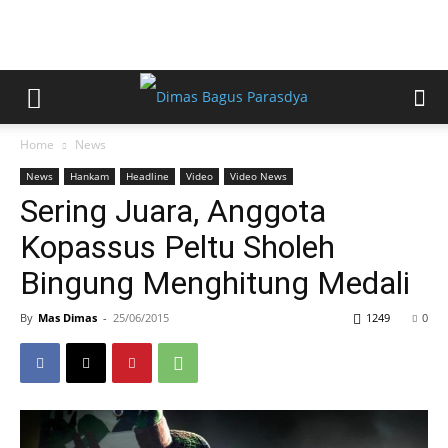
Home
News
News
Hankam
Headline
Video
Video News
Sering Juara, Anggota
Kopassus Peltu Sholeh
Bingung Menghitung Medali
By
Mas Dimas
-
25/06/2015
1249
0