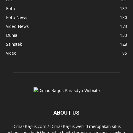
Foto
187
Foto News
180
Video News
173
Dunia
133
Sainstek
128
Video
95
ABOUT US
DimasBagus.com / DimasBagus.web.id merupakan situs
pribadi yang berisi kumpulan berita terpercaya yang dirangkum