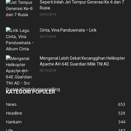
Seperti Inilah Jet Tempur Generasi Ke-6 dan 7
Rusia
04/03/2016
Cinta, Vina Panduwinata – Lirik
29/11/2019
Mengenal Lebih Dekat Kecanggihan Helikopter
Apache AH-64E Guardian Milik TNI AD
08/10/2018
KATEGORI POPULER
News
653
Headline
529
Hankam
344
Life
187