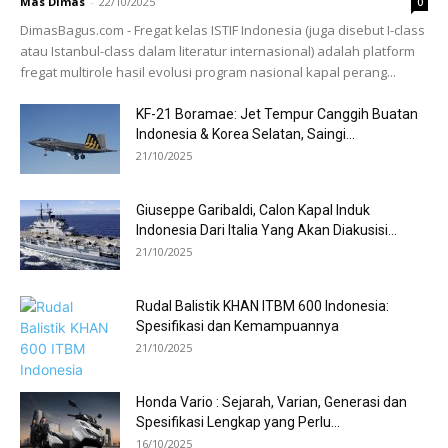
Mas Dimas
-
22/10/2025
0
DimasBagus.com - Fregat kelas ISTIF Indonesia (juga disebut I-class
atau Istanbul-class dalam literatur internasional) adalah platform
fregat multirole hasil evolusi program nasional kapal perang...
KF-21 Boramae: Jet Tempur Canggih Buatan
Indonesia & Korea Selatan, Saingi...
21/10/2025
Giuseppe Garibaldi, Calon Kapal Induk
Indonesia Dari Italia Yang Akan Diakusisi...
21/10/2025
Rudal Balistik KHAN ITBM 600 Indonesia:
Spesifikasi dan Kemampuannya
21/10/2025
Honda Vario : Sejarah, Varian, Generasi dan
Spesifikasi Lengkap yang Perlu...
16/10/2025