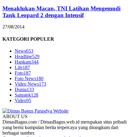
Menaklukan Macan, TNI Latihan Mengemudi
Tank Leopard 2 dengan Intensif
27/08/2014
KATEGORI POPULER
News
653
Headline
529
Hankam
344
Life
187
Foto
187
Foto News
180
Video News
173
Dunia
133
Sainstek
128
Video
95
ABOUT US
DimasBagus.com / DimasBagus.web.id merupakan situs pribadi
yang berisi kumpulan berita terpercaya yang dirangkum dari
berbagai sumber.