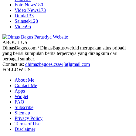
Foto News
180
Video News
173
Dunia
133
Sainstek
128
Video
95
ABOUT US
DimasBagus.com / DimasBagus.web.id merupakan situs pribadi
yang berisi kumpulan berita terpercaya yang dirangkum dari
berbagai sumber.
Contact us:
dhimazbagoes.csaw[at]gmail.com
FOLLOW US
About Me
Contact Me
Apps
Widget
FAQ
Subscribe
Sitemap
Privacy Policy
Terms of Use
Disclaimer