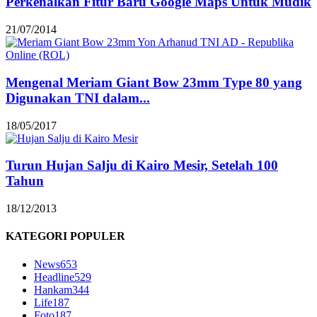
Perkenalkan Fitur Baru Google Maps Untuk Mudik
21/07/2014
Mengenal Meriam Giant Bow 23mm Type 80 yang
Digunakan TNI dalam...
18/05/2017
Turun Hujan Salju di Kairo Mesir, Setelah 100
Tahun
18/12/2013
KATEGORI POPULER
News
653
Headline
529
Hankam
344
Life
187
Foto
187