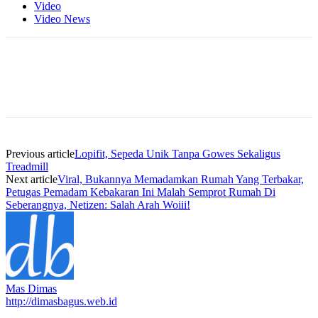
Video
Video News
Previous article
Lopifit, Sepeda Unik Tanpa Gowes Sekaligus
Treadmill
Next article
Viral, Bukannya Memadamkan Rumah Yang Terbakar,
Petugas Pemadam Kebakaran Ini Malah Semprot Rumah Di
Seberangnya, Netizen: Salah Arah Woiii!
Mas Dimas
http://dimasbagus.web.id