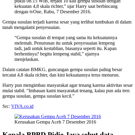
pukul 08.15 WIB, terjadi 10 kali gempa susulan dengan
kekuatan 4,8 skala richter,” ujar Harry saat berbincang
dengan tvOne, Rabu, 7 Desember 2016.
Gempa susulan terjadi karena sesar yang terlibat tumbukan di dalam
tanah mengalami penyesuaian.
“Gempa susulan di tempat yang sama itu kekuatannya
melemah. Penurunan itu untuk penyesuaian lempeng
tadi, jadi untuk kestablian, biasanya seperti itu. Kapan
berhentinya? begitu lempeng stabil,” ujarnya
menjelaskan.
Dalam catatan BMKG, guncangan gempa susulan paling besar
tercatat 4,8 skala richter, dan kini kekuatannya terus menurun.
Harry pun mengimbau masyarakat agar tenang karena aktivitas sesar
mulai stabil. “Imbauan kami masyarakat tenang, kalau pun ada tren
gempa susulan, gempa susulan kecil.”
Src:
VIVA.co.id
Kerusakan Gempa Aceh 7 Desember 2016
Kepala BPBD Pidie Jaya sebut data