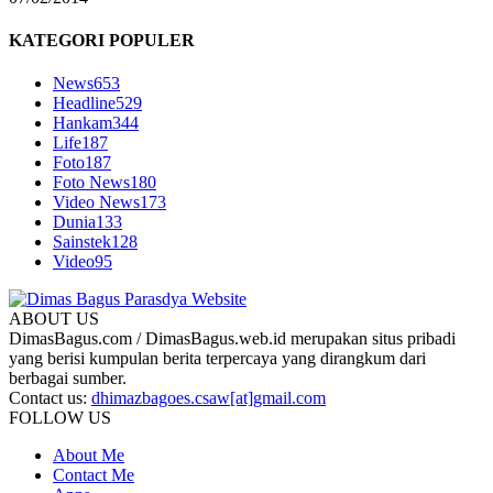
KATEGORI POPULER
News
653
Headline
529
Hankam
344
Life
187
Foto
187
Foto News
180
Video News
173
Dunia
133
Sainstek
128
Video
95
ABOUT US
DimasBagus.com / DimasBagus.web.id merupakan situs pribadi
yang berisi kumpulan berita terpercaya yang dirangkum dari
berbagai sumber.
Contact us:
dhimazbagoes.csaw[at]gmail.com
FOLLOW US
About Me
Contact Me