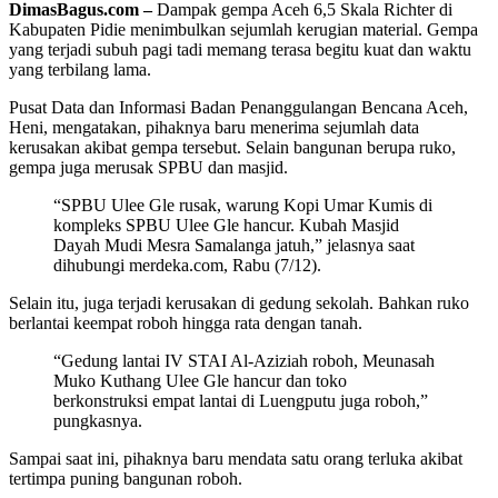
DimasBagus.com –
Dampak gempa Aceh 6,5 Skala Richter di
Kabupaten Pidie menimbulkan sejumlah kerugian material. Gempa
yang terjadi subuh pagi tadi memang terasa begitu kuat dan waktu
yang terbilang lama.
Pusat Data dan Informasi Badan Penanggulangan Bencana Aceh,
Heni, mengatakan, pihaknya baru menerima sejumlah data
kerusakan akibat gempa tersebut. Selain bangunan berupa ruko,
gempa juga merusak SPBU dan masjid.
“SPBU Ulee Gle rusak, warung Kopi Umar Kumis di
kompleks SPBU Ulee Gle hancur. Kubah Masjid
Dayah Mudi Mesra Samalanga jatuh,” jelasnya saat
dihubungi merdeka.com, Rabu (7/12).
Selain itu, juga terjadi kerusakan di gedung sekolah. Bahkan ruko
berlantai keempat roboh hingga rata dengan tanah.
“Gedung lantai IV STAI Al-Aziziah roboh, Meunasah
Muko Kuthang Ulee Gle hancur dan toko
berkonstruksi empat lantai di Luengputu juga roboh,”
pungkasnya.
Sampai saat ini, pihaknya baru mendata satu orang terluka akibat
tertimpa puning bangunan roboh.