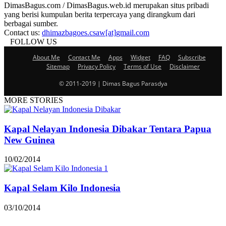
DimasBagus.com / DimasBagus.web.id merupakan situs pribadi
yang berisi kumpulan berita terpercaya yang dirangkum dari
berbagai sumber.
Contact us:
dhimazbagoes.csaw[at]gmail.com
FOLLOW US
About Me
Contact Me
Apps
Widget
FAQ
Subscribe
Sitemap
Privacy Policy
Terms of Use
Disclaimer
© 2011-2019 | Dimas Bagus Parasdya
MORE STORIES
Kapal Nelayan Indonesia Dibakar Tentara Papua
New Guinea
10/02/2014
Kapal Selam Kilo Indonesia
03/10/2014