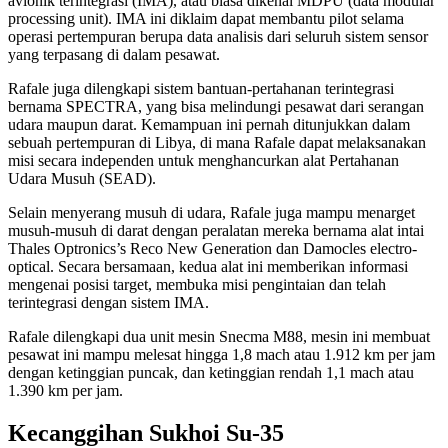
avionik terintegrasi (IMA), atau biasa dikenal MDPU (data modular
processing unit). IMA ini diklaim dapat membantu pilot selama
operasi pertempuran berupa data analisis dari seluruh sistem sensor
yang terpasang di dalam pesawat.
Rafale juga dilengkapi sistem bantuan-pertahanan terintegrasi
bernama SPECTRA, yang bisa melindungi pesawat dari serangan
udara maupun darat. Kemampuan ini pernah ditunjukkan dalam
sebuah pertempuran di Libya, di mana Rafale dapat melaksanakan
misi secara independen untuk menghancurkan alat Pertahanan
Udara Musuh (SEAD).
Selain menyerang musuh di udara, Rafale juga mampu menarget
musuh-musuh di darat dengan peralatan mereka bernama alat intai
Thales Optronics’s Reco New Generation dan Damocles electro-
optical. Secara bersamaan, kedua alat ini memberikan informasi
mengenai posisi target, membuka misi pengintaian dan telah
terintegrasi dengan sistem IMA.
Rafale dilengkapi dua unit mesin Snecma M88, mesin ini membuat
pesawat ini mampu melesat hingga 1,8 mach atau 1.912 km per jam
dengan ketinggian puncak, dan ketinggian rendah 1,1 mach atau
1.390 km per jam.
Kecanggihan Sukhoi Su-35