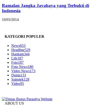
Ramalan Jangka Jayabaya yang Terbukti di
Indonesia
10/03/2014
KATEGORI POPULER
News
653
Headline
529
Hankam
344
Life
187
Foto
187
Foto News
180
Video News
173
Dunia
133
Sainstek
128
Video
95
ABOUT US