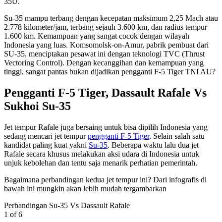
35U.
Su-35 mampu terbang dengan kecepatan maksimum 2,25 Mach atau
2.778 kilometer/jam, terbang sejauh 3.600 km, dan radius tempur
1.600 km. Kemampuan yang sangat cocok dengan wilayah
Indonesia yang luas. Komsomolsk-on-Amur, pabrik pembuat dari
SU-35, menciptakan pesawat ini dengan teknologi TVC (Thrust
Vectoring Control). Dengan kecanggihan dan kemampuan yang
tinggi, sangat pantas bukan dijadikan pengganti F-5 Tiger TNI AU?
Pengganti F-5 Tiger, Dassault Rafale Vs
Sukhoi Su-35
Jet tempur Rafale juga bersaing untuk bisa dipilih Indonesia yang
sedang mencari jet tempur
pengganti F-5 Tiger
. Selain salah satu
kandidat paling kuat yakni
Su-35
. Beberapa waktu lalu dua jet
Rafale secara khusus melakukan aksi udara di Indonesia untuk
unjuk kebolehan dan tentu saja menarik perhatian pemerintah.
Bagaimana perbandingan kedua jet tempur ini? Dari infografis di
bawah ini mungkin akan lebih mudah tergambarkan
Perbandingan Su-35 Vs Dassault Rafale
1
of 6