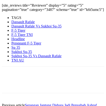
[site_reviews title=”Reviewer” display=”5″ rating=”5″
pagination=”true” category=”3487″ schema=”true” id=”k6t5umc5″]
TAGS
Dassault Rafale
Dassault Rafale Vs Sukhoi Su-35
F-5 Tiger
F-5 Tiger TNI
Headline
Pengganti F-5 Tiger
Su 35
Sukhoi Su-35
Sukhoi Su-35 Vs Dassault Rafale
TNI AU
Previous article
Serangan Jantung Diduga Jadi Penyebab Ashraf