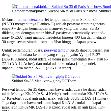
Gambar menakjubkan Sukhoi Su-35 di Paris Air show. Sumbe
Melansir
militermeter.com
, Jet tempur multi peran Sukhoi-35
(NATO menyebutnya Flanker- E) adalah pesawat tempur generasi
empat++ dengan kemampuan manuver yang luar biasa. Su-35
diklengkapi denngan radar Irbis-E passive-electronically scanned-
array (PESA) yang mampu medeteksi hingga 400 km dan melacak
30 target secara simultan serta melibat hingga delapan pesawat.
Untuk pertempuran udara,
pesawat tempur
Su-35 dapat dipersenjatai
dengan rudal udara ke udara yang canggih, yaitu Vympel R-27
(AA-10 Alamo), rudal udara ke udara jarak menengah R-77 atau R-
77-1 (AA-12 Acher), dan rudal udara ke udara jarak pendek
dipandu infra merah R-73E (AA-11 Archer).
Sukhoi Su-35 Manuver – giphyDOTcom
Pesawat tempur Su-35 dapat membawa rudal udara ke darat, rudal
taktis Molniya Kh-29 (AS-14 Kedge), rudal anti radar Kh-31P (AS-
17 Krypton), rudal anti radar jarak jauh Kh-58UShE (AS-11 Kilter).
Juga dapat membawa rudal anti kapal Kh-31A, rudal anti kapal
jarak jauh Kh-59MK (AS-18 Kazoo), rudal jelajah anti kapal Kh-