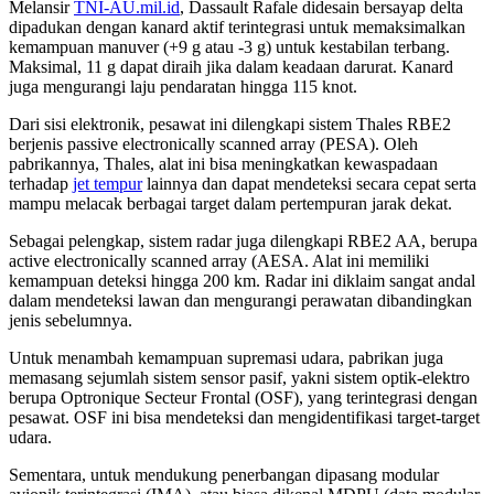
Melansir
TNI-AU.mil.id
, Dassault Rafale didesain bersayap delta
dipadukan dengan kanard aktif terintegrasi untuk memaksimalkan
kemampuan manuver (+9 g atau -3 g) untuk kestabilan terbang.
Maksimal, 11 g dapat diraih jika dalam keadaan darurat. Kanard
juga mengurangi laju pendaratan hingga 115 knot.
Dari sisi elektronik, pesawat ini dilengkapi sistem Thales RBE2
berjenis passive electronically scanned array (PESA). Oleh
pabrikannya, Thales, alat ini bisa meningkatkan kewaspadaan
terhadap
jet tempur
lainnya dan dapat mendeteksi secara cepat serta
mampu melacak berbagai target dalam pertempuran jarak dekat.
Sebagai pelengkap, sistem radar juga dilengkapi RBE2 AA, berupa
active electronically scanned array (AESA. Alat ini memiliki
kemampuan deteksi hingga 200 km. Radar ini diklaim sangat andal
dalam mendeteksi lawan dan mengurangi perawatan dibandingkan
jenis sebelumnya.
Untuk menambah kemampuan supremasi udara, pabrikan juga
memasang sejumlah sistem sensor pasif, yakni sistem optik-elektro
berupa Optronique Secteur Frontal (OSF), yang terintegrasi dengan
pesawat. OSF ini bisa mendeteksi dan mengidentifikasi target-target
udara.
Sementara, untuk mendukung penerbangan dipasang modular