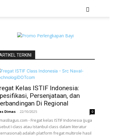
ARTIKEL TERKINI
regat Kelas ISTIF Indonesia:
pesifikasi, Persenjataan, dan
erbandingan Di Regional
as Dimas
-
22/10/2025
0
masBagus.com - Fregat kelas ISTIF Indonesia (juga
sebut I-class atau Istanbul-class dalam literatur
ternasional) adalah platform fregat multirole hasil