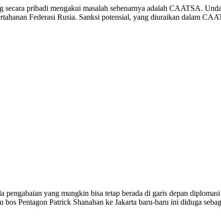
a yang secara pribadi mengakui masalah sebenarnya adalah CAATSA. Un
au pertahanan Federasi Rusia. Sanksi potensial, yang diuraikan dalam C
a pengabaian yang mungkin bisa tetap berada di garis depan diplomas
au bos Pentagon Patrick Shanahan ke Jakarta baru-baru ini diduga seb