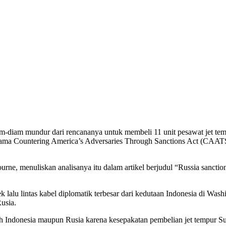
m-diam mundur dari rencananya untuk membeli 11 unit pesawat jet tem
ma Countering America’s Adversaries Through Sanctions Act (CAATSA
rne, menuliskan analisanya itu dalam artikel berjudul “Russia sanctions
k lalu lintas kabel diplomatik terbesar dari kedutaan Indonesia di W
usia.
ah Indonesia maupun Rusia karena kesepakatan pembelian jet tempur S