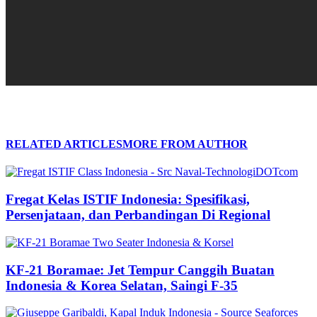
RELATED ARTICLES
MORE FROM AUTHOR
Fregat Kelas ISTIF Indonesia: Spesifikasi,
Persenjataan, dan Perbandingan Di Regional
KF-21 Boramae: Jet Tempur Canggih Buatan
Indonesia & Korea Selatan, Saingi F-35