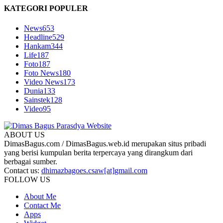
KATEGORI POPULER
News
653
Headline
529
Hankam
344
Life
187
Foto
187
Foto News
180
Video News
173
Dunia
133
Sainstek
128
Video
95
ABOUT US
DimasBagus.com / DimasBagus.web.id merupakan situs pribadi
yang berisi kumpulan berita terpercaya yang dirangkum dari
berbagai sumber.
Contact us:
dhimazbagoes.csaw[at]gmail.com
FOLLOW US
About Me
Contact Me
Apps