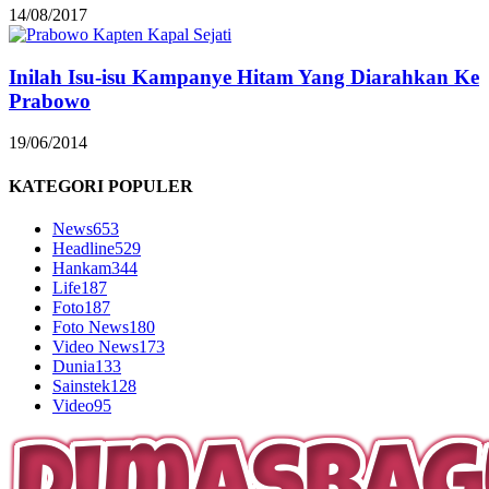
14/08/2017
Inilah Isu-isu Kampanye Hitam Yang Diarahkan Ke
Prabowo
19/06/2014
KATEGORI POPULER
News
653
Headline
529
Hankam
344
Life
187
Foto
187
Foto News
180
Video News
173
Dunia
133
Sainstek
128
Video
95