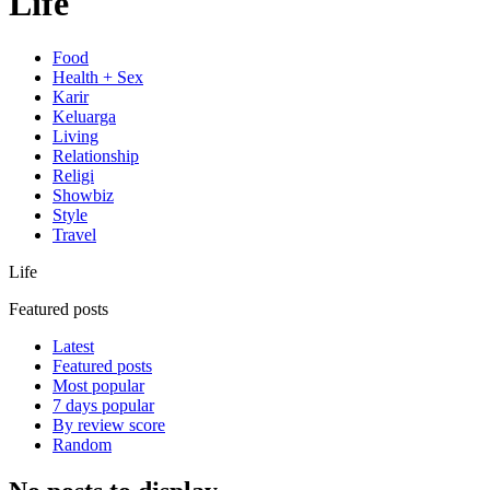
Life
Food
Health + Sex
Karir
Keluarga
Living
Relationship
Religi
Showbiz
Style
Travel
Life
Featured posts
Latest
Featured posts
Most popular
7 days popular
By review score
Random