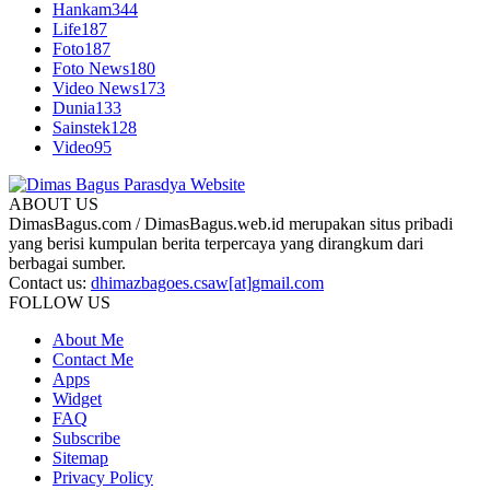
Hankam
344
Life
187
Foto
187
Foto News
180
Video News
173
Dunia
133
Sainstek
128
Video
95
ABOUT US
DimasBagus.com / DimasBagus.web.id merupakan situs pribadi
yang berisi kumpulan berita terpercaya yang dirangkum dari
berbagai sumber.
Contact us:
dhimazbagoes.csaw[at]gmail.com
FOLLOW US
About Me
Contact Me
Apps
Widget
FAQ
Subscribe
Sitemap
Privacy Policy