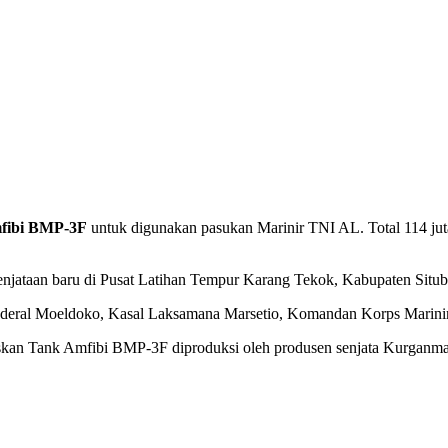
mfibi BMP-3F
untuk digunakan pasukan Marinir TNI AL. Total 114 ju
jataan baru di Pusat Latihan Tempur Karang Tekok, Kabupaten Situbo
nderal Moeldoko, Kasal Laksamana Marsetio, Komandan Korps Marinir
n Tank Amfibi BMP-3F diproduksi oleh produsen senjata Kurganmashza