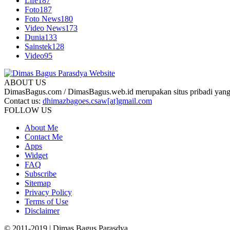
Life
187
Foto
187
Foto News
180
Video News
173
Dunia
133
Sainstek
128
Video
95
ABOUT US
DimasBagus.com / DimasBagus.web.id merupakan situs pribadi yang b
Contact us:
dhimazbagoes.csaw[at]gmail.com
FOLLOW US
About Me
Contact Me
Apps
Widget
FAQ
Subscribe
Sitemap
Privacy Policy
Terms of Use
Disclaimer
© 2011-2019 | Dimas Bagus Parasdya