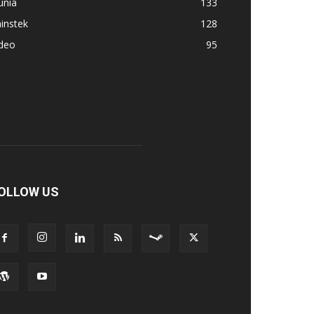
unia
133
instek
128
ideo
95
OLLOW US