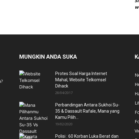
S
w
MUNGKIN ANDA SUKA
K
Protes Soal Harga Internet
N
Mahal, Website Telkomsel
a?
He
Dihack
28/04/2017
H
Li
Perbandingan Antara Sukhoi Su-
35 & Dassault Rafale, Mana yang
F
Kamu Pilih...
F
19/02/2020
V
Polisi : 60 Korban Luka Berat dan