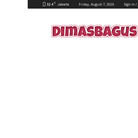
C
32.4
Friday, August 7, 2026
Sign in /
Jakarta
dimasbagus.web.id