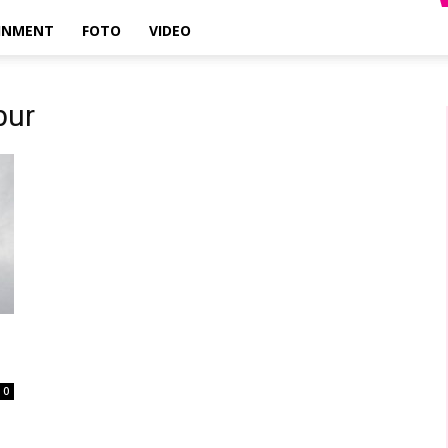
INMENT
FOTO
VIDEO
bur
0