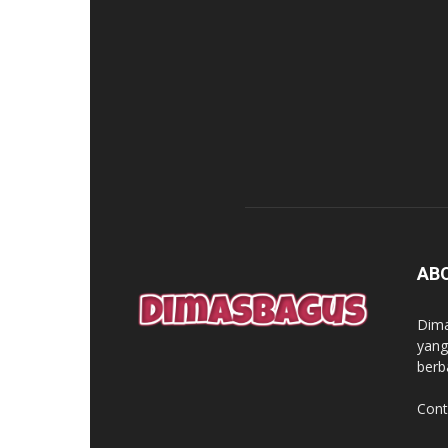
AB
Dima
yang
berb
Cont