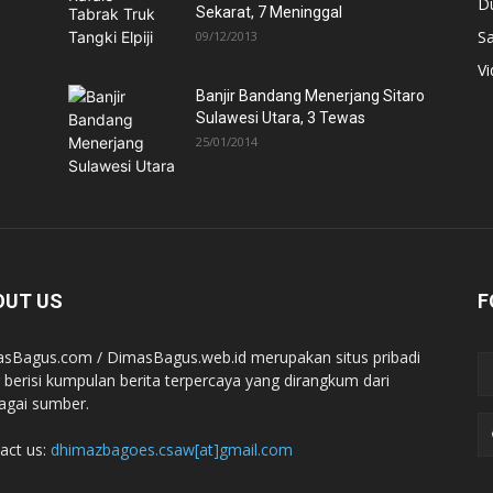
D
Sekarat, 7 Meninggal
Sa
09/12/2013
V
Banjir Bandang Menerjang Sitaro
Sulawesi Utara, 3 Tewas
25/01/2014
OUT US
F
sBagus.com / DimasBagus.web.id merupakan situs pribadi
 berisi kumpulan berita terpercaya yang dirangkum dari
agai sumber.
act us:
dhimazbagoes.csaw[at]gmail.com