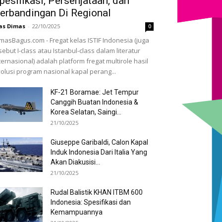
pesifikasi, Persenjataan, dan
erbandingan Di Regional
as Dimas
-
22/10/2025
0
masBagus.com - Fregat kelas ISTIF Indonesia (juga
sebut I-class atau Istanbul-class dalam literatur
ternasional) adalah platform fregat multirole hasil
olusi program nasional kapal perang...
KF-21 Boramae: Jet Tempur
Canggih Buatan Indonesia &
Korea Selatan, Saingi...
21/10/2025
Giuseppe Garibaldi, Calon Kapal
Induk Indonesia Dari Italia Yang
Akan Diakusisi...
21/10/2025
Rudal Balistik KHAN ITBM 600
Indonesia: Spesifikasi dan
Kemampuannya