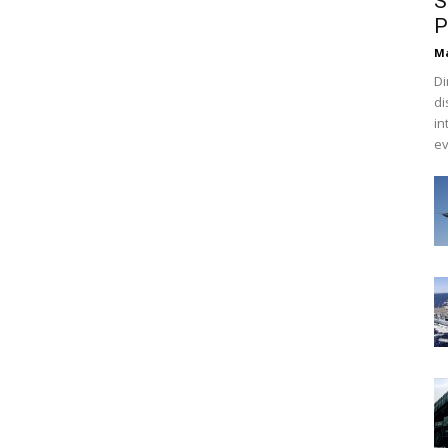
S
P
M
Di
di
in
ev