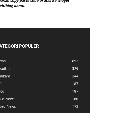
ilakan copy paste code di atas ke widget
eb/blog kamu.
ATEGORI POPULER
ews
653
adline
529
ankam
344
fe
187
oto
187
oto News
180
ideo News
173