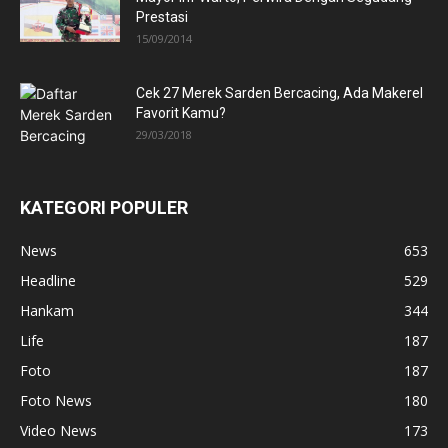
Prestasi
15/09/2014
Cek 27 Merek Sarden Bercacing, Ada Makerel
Favorit Kamu?
29/03/2018
KATEGORI POPULER
News
653
Headline
529
Hankam
344
Life
187
Foto
187
Foto News
180
Video News
173