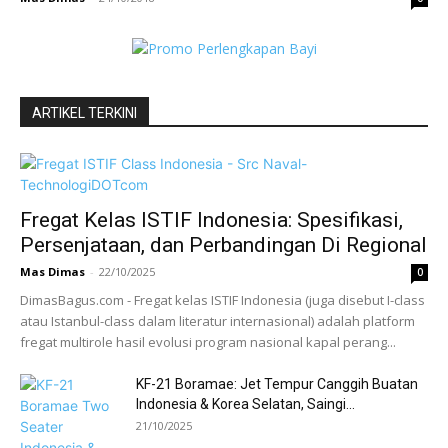
ARTIKEL TERKINI
Fregat Kelas ISTIF Indonesia: Spesifikasi,
Persenjataan, dan Perbandingan Di Regional
Mas Dimas
-
22/10/2025
0
DimasBagus.com - Fregat kelas ISTIF Indonesia (juga disebut I-class
atau Istanbul-class dalam literatur internasional) adalah platform
fregat multirole hasil evolusi program nasional kapal perang...
KF-21 Boramae: Jet Tempur Canggih Buatan
Indonesia & Korea Selatan, Saingi...
21/10/2025